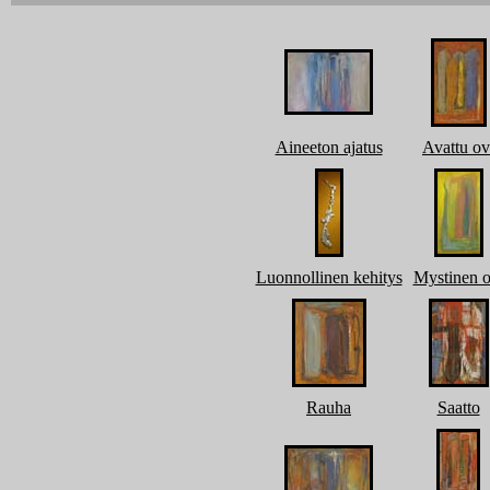
Aineeton ajatus
Avattu ov
Luonnollinen kehitys
Mystinen o
Rauha
Saatto