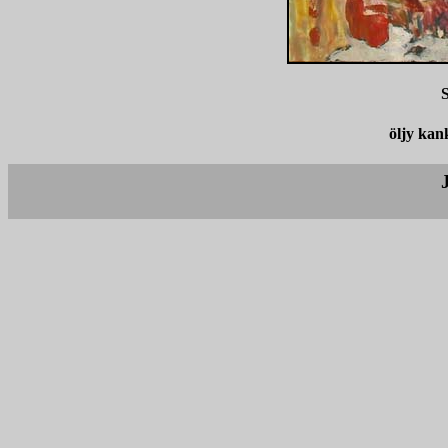
S
öljy kan