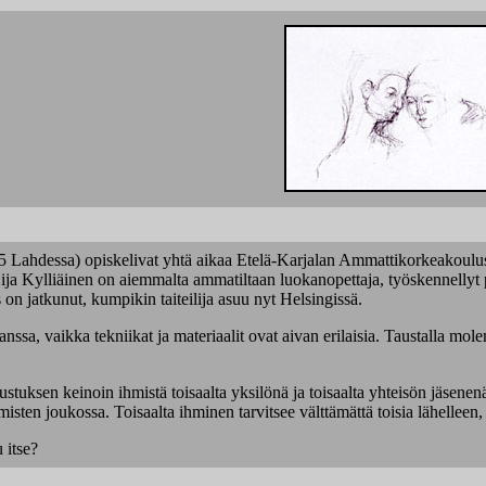
55 Lahdessa) opiskelivat yhtä aikaa Etelä-Karjalan Ammattikorkeakoulus
Eija Kylliäinen on aiemmalta ammatiltaan luokanopettaja, työskennellyt 
on jatkunut, kumpikin taiteilija asuu nyt Helsingissä.
ssa, vaikka tekniikat ja materiaalit ovat aivan erilaisia. Taustalla mol
tuksen keinoin ihmistä toisaalta yksilönä ja toisaalta yhteisön jäsenenä,
misten joukossa. Toisaalta ihminen tarvitsee välttämättä toisia lähelle
 itse?