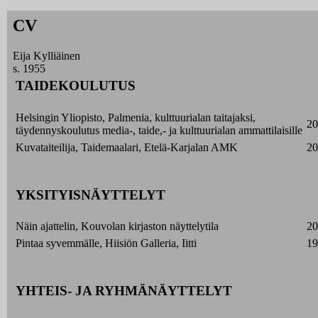
CV
Eija Kylliäinen
s. 1955
TAIDEKOULUTUS
Helsingin Yliopisto, Palmenia, kulttuurialan taitajaksi,
20
täydennyskoulutus media-, taide,- ja kulttuurialan ammattilaisille
Kuvataiteilija, Taidemaalari, Etelä-Karjalan AMK
20
YKSITYISNÄYTTELYT
Näin ajattelin, Kouvolan kirjaston näyttelytila
20
Pintaa syvemmälle, Hiisiön Galleria, Iitti
19
YHTEIS- JA RYHMÄNÄYTTELYT