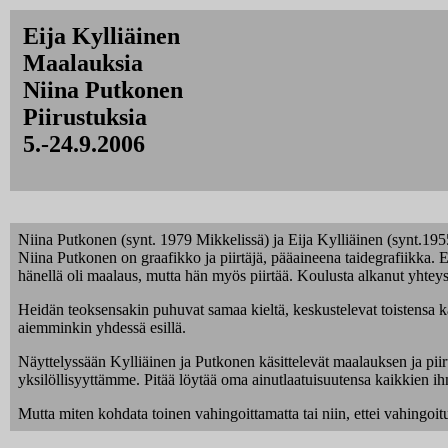
Eija Kylliäinen
Maalauksia
Niina Putkonen
Piirustuksia
5.-24.9.2006
Niina Putkonen (synt. 1979 Mikkelissä) ja Eija Kylliäinen (synt.19
Niina Putkonen on graafikko ja piirtäjä, pääaineena taidegrafiikka. 
hänellä oli maalaus, mutta hän myös piirtää. Koulusta alkanut yhteys 
Heidän teoksensakin puhuvat samaa kieltä, keskustelevat toistensa kan
aiemminkin yhdessä esillä.
Näyttelyssään Kylliäinen ja Putkonen käsittelevät maalauksen ja piirus
yksilöllisyyttämme. Pitää löytää oma ainutlaatuisuutensa kaikkien ih
Mutta miten kohdata toinen vahingoittamatta tai niin, ettei vahingoitu