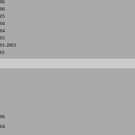
06
06
05
04
04
03
01-2003
01
06
04