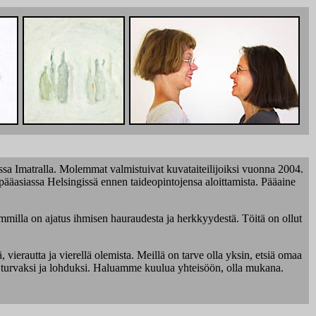
sa Imatralla. Molemmat valmistuivat kuvataiteilijoiksi vuonna 2004.
pääasiassa Helsingissä ennen taideopintojensa aloittamista. Pääaine
emmilla on ajatus ihmisen hauraudesta ja herkkyydestä. Töitä on ollut
 vierautta ja vierellä olemista. Meillä on tarve olla yksin, etsiä omaa
en, turvaksi ja lohduksi. Haluamme kuulua yhteisöön, olla mukana.