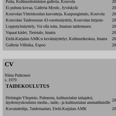
Puita, Kulttuuritoimiston galleria, Kouvola
20
Ei puhuta kovaa, Galleria Mystic, Jyväskylä
20
Kouvolan Yhteiskoulun kasvatteja, Kaupungintalo, Kouvola
20
Kouvolan Taideseuran 43-vuotisnäyttely, Kouvolan kirjasto
20
Lopputyönäyttely, Voi olla totta, Imatran taidemuseo
20
Vapaat kädet, Tietotalo, Imatra
20
Etelä-Karjalan AMK:n kevätnäyttelyt, Kulttuurikeskus, Imatra
20
Galleria Villisika, Espoo
20
CV
Niina Putkonen
s. 1979
TAIDEKOULUTUS
Helsingin Yliopisto, Palmenia, kulttuurialan taitajaksi,
20
täydennyskoulutus media-, taide,- ja kulttuurialan ammattilaisille
Kuvataiteilija, Taidemaalari, Etelä-Karjalan AMK
20