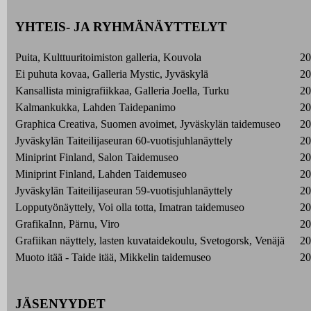
YHTEIS- JA RYHMÄNÄYTTELYT
Puita, Kulttuuritoimiston galleria, Kouvola
20
Ei puhuta kovaa, Galleria Mystic, Jyväskylä
20
Kansallista minigrafiikkaa, Galleria Joella, Turku
20
Kalmankukka, Lahden Taidepanimo
20
Graphica Creativa, Suomen avoimet, Jyväskylän taidemuseo
20
Jyväskylän Taiteilijaseuran 60-vuotisjuhlanäyttely
20
Miniprint Finland, Salon Taidemuseo
20
Miniprint Finland, Lahden Taidemuseo
20
Jyväskylän Taiteilijaseuran 59-vuotisjuhlanäyttely
20
Lopputyönäyttely, Voi olla totta, Imatran taidemuseo
20
GrafikaInn, Pärnu, Viro
20
Grafiikan näyttely, lasten kuvataidekoulu, Svetogorsk, Venäjä
20
Muoto itää - Taide itää, Mikkelin taidemuseo
20
JÄSENYYDET