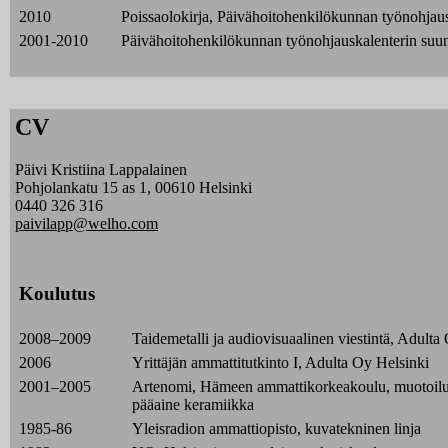
2010
Poissaolokirja, Päivähoitohenkilökunnan työnohjaus 
2001-2010
Päivähoitohenkilökunnan työnohjauskalenterin suunni
CV
Päivi Kristiina Lappalainen
Pohjolankatu 15 as 1, 00610 Helsinki
0440 326 316
paivilapp@welho.com
Koulutus
2008–2009
Taidemetalli ja audiovisuaalinen viestintä, Adult
2006
Yrittäjän ammattitutkinto I, Adulta Oy Helsinki
2001–2005
Artenomi, Hämeen ammattikorkeakoulu, muotoilu
pääaine keramiikka
1985-86
Yleisradion ammattiopisto, kuvatekninen linja