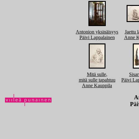
Antonion yksinäisyys
Jaettu 
Päivi Lappalainen
Anne K
Mitä sulle,
Sisar
mitä sulle tapahtuu
Päivi La
Anne Kauppila
A
Päi