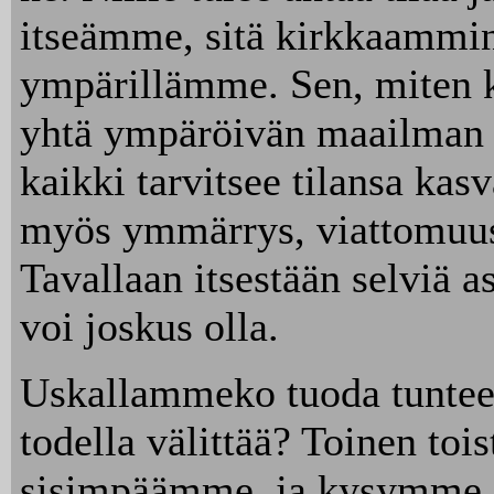
itseämme, sitä kirkkaamm
ympärillämme. Sen, miten
yhtä ympäröivän maailman 
kaikki tarvitsee tilansa kas
myös ymmärrys, viattomuus,
Tavallaan itsestään selviä a
voi joskus olla.
Uskallammeko tuoda tunteem
todella välittää? Toinen to
sisimpäämme, ja kysymme, 