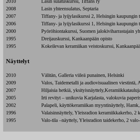
2010
Lasin sulatuskurssi, Tiffans ry
2008
Lasin yhteensulatus, Septaria
2007
Tiffany- ja lyijylasikurssi 2, Helsingin kaupungin
2006
Tiffany- ja lyijylasikurssi 1, Helsingin kaupungin
2000
Pyöröhiontakurssi, Suomen jalokiviharrastajain yh
1995
Dreijauskurssi, Kankaanpään opisto
1995
Kokeilevan keramiikan veistoskurssi, Kankaanpää
Näyttelyt
2010
Välitän, Galleria viileä punainen, Helsinki
2009
Valos, Taidemetalli ja audiovisuaalinen viestintä,
2007
Hiljaisia hetkiä, yksityisnäyttely,Keramiikkatauluj
2005
Irti revityt – unikuvia Karjalasta, valokuvia paper
2002
Palapeli, käyttökeramiikan myyntinäyttely, Hamk
1996
Valaisinnäyttely, Yleisradion keramiikkakerho, 2 ke
1995
Valo-tila –näyttely, Yleisradion taidekerho, 2 valo-