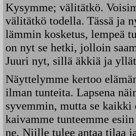
Kysymme; välitätkö. Voisim
välitätkö todella. Tässä ja n
lämmin kosketus, lempeä tu
on nyt se hetki, jolloin sa
Juuri nyt, sillä äkkiä ja yll
Näyttelymme kertoo elämän
ilman tunteita. Lapsena n
syvemmin, mutta se kaikki 
kaivamme tunteemme esiin 
ne. Niille tulee antaa til