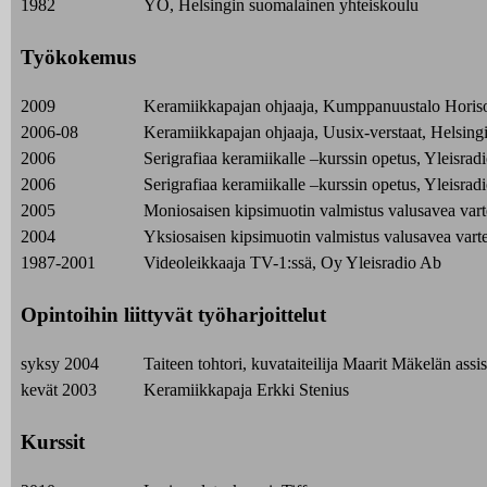
1982
YO, Helsingin suomalainen yhteiskoulu
Työkokemus
2009
Keramiikkapajan ohjaaja, Kumppanuustalo Horiso
2006-08
Keramiikkapajan ohjaaja, Uusix-verstaat, Helsingi
2006
Serigrafiaa keramiikalle –kurssin opetus, Yleisra
2006
Serigrafiaa keramiikalle –kurssin opetus, Yleisra
2005
Moniosaisen kipsimuotin valmistus valusavea var
2004
Yksiosaisen kipsimuotin valmistus valusavea vart
1987-2001
Videoleikkaaja TV-1:ssä, Oy Yleisradio Ab
Opintoihin liittyvät työharjoittelut
syksy 2004
Taiteen tohtori, kuvataiteilija Maarit Mäkelän assis
kevät 2003
Keramiikkapaja Erkki Stenius
Kurssit