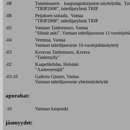
-08
Tammisaaren kaupunginkirjaston näyttelytila, Ta
”TRIP2008”, taiteilijaryhmä TRIP
-08
Peijaksen sairaala, Vantaa
”TRIP2008”, taiteilijaryhmä TRIP
-05
Vantaan Taidemuseo, Vantaa
"Silmät auki", Vantaan taiteilijaseuran 11-vuotisjuhl
-04
Vernissa, Vantaa
Vantaan taiteilijaseuran 10-vuotisjuhlanäyttely
-03
Keravan Taidemuseo, Kerava
"Taidemylly"
-02
Kaapelitehdas, Helsinki
"Aarteenetsijät"
-03-10
Galleria Gjutars, Vantaa
Vantaan taiteilijaseuran yhteisnäyttelyitä
apurahat:
-10
Vantaan kaupunki
jäsenyydet: