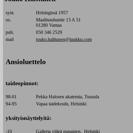
synt.
Helsingissä 1957
os.
Maalinauhantie 13 A 51
01280 Vantaa
puh.
050 346 2529
mail
jouko.halttunen@luukku.com
Ansioluettelo
taideopinnot:
98-01
Pekka Halosen akatemia, Tuusula
94-95
Vapaa taidekoulu, Helsinki
yksityisnäyttelyitä:
-10
Galleria viileä punainen, Helsinki