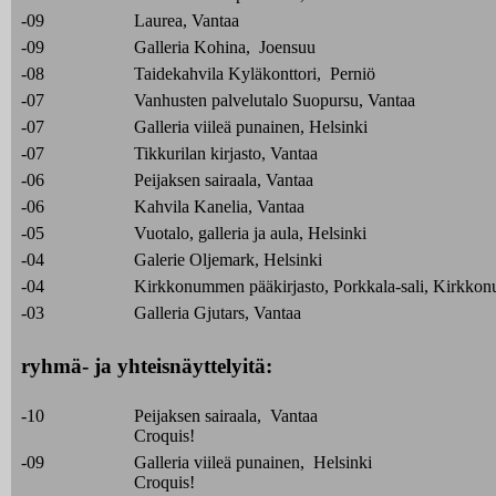
-09
Laurea, Vantaa
-09
Galleria Kohina, Joensuu
-08
Taidekahvila Kyläkonttori, Perniö
-07
Vanhusten palvelutalo Suopursu, Vantaa
-07
Galleria viileä punainen, Helsinki
-07
Tikkurilan kirjasto, Vantaa
-06
Peijaksen sairaala, Vantaa
-06
Kahvila Kanelia, Vantaa
-05
Vuotalo, galleria ja aula, Helsinki
-04
Galerie Oljemark, Helsinki
-04
Kirkkonummen pääkirjasto, Porkkala-sali, Kirkko
-03
Galleria Gjutars, Vantaa
ryhmä- ja yhteisnäyttelyitä:
-10
Peijaksen sairaala, Vantaa
Croquis!
-09
Galleria viileä punainen, Helsinki
Croquis!