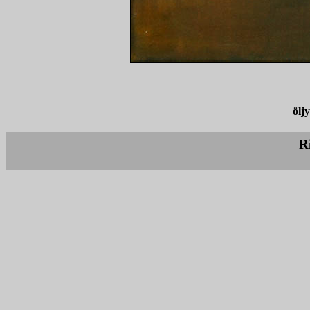
ölj
R