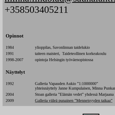
+358503405211
Opinnot
1984
ylioppilas, Savonlinnan taidelukio
1991
taiteen maisteri, Taideteollinen korkeakoulu
1998-2007
opintoja Helsingin työväenopistossa
Näyttelyt
1992
Galleria Vapauden Aukio ”1:1000000”
yhteisnäyttely Janne Kumpulaisen, Minna Punkar
2004
Stoan galleria ”Elämän vedet” yhdessä Marjaana
2009
Galleria viileä punainen ”Menneisyyden taikaa”