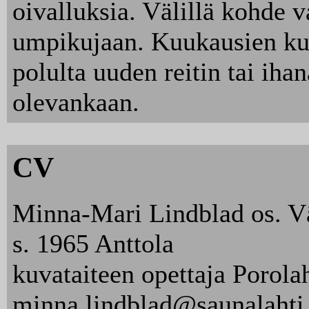
oivalluksia. Välillä kohde 
umpikujaan. Kuukausien kul
polulta uuden reitin tai iha
olevankaan.
CV
Minna-Mari Lindblad os. V
s. 1965 Anttola
kuvataiteen opettaja Porol
minna.lindblad@saunalahti.