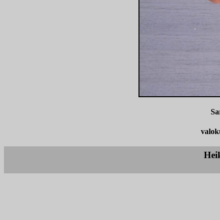
Sa
valok
Hei