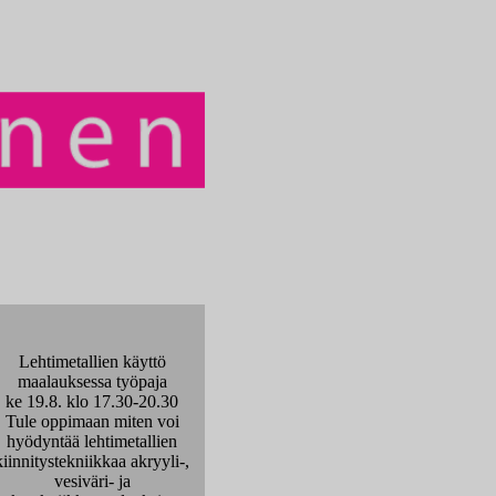
Lehtimetallien käyttö
maalauksessa työpaja
ke 19.8. klo 17.30-20.30
Tule oppimaan miten voi
hyödyntää lehtimetallien
kiinnitystekniikkaa akryyli-,
vesiväri- ja