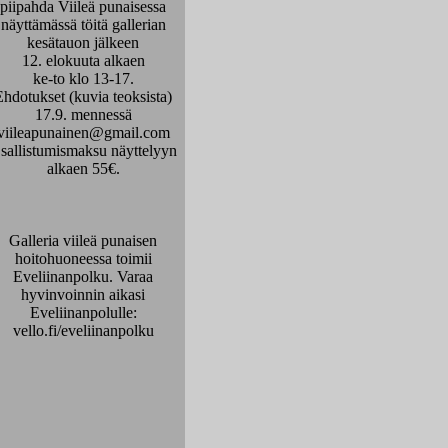
piipahda Viileä punaisessa
näyttämässä töitä gallerian
kesätauon jälkeen
12. elokuuta alkaen
ke-to klo 13-17.
Ehdotukset (kuvia teoksista)
17.9. mennessä
viileapunainen@gmail.com
sallistumismaksu näyttelyyn
alkaen 55€.
Galleria viileä punaisen
hoitohuoneessa toimii
Eveliinanpolku. Varaa
hyvinvoinnin aikasi
Eveliinanpolulle:
vello.fi/eveliinanpolku