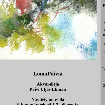
K
m
Ta
LomaPäiviä
Akvarelleja
2
Päivi Uljas-Ekman
Näyttely on esillä
ikkunanäyttelynä 1.7. alkaen ja