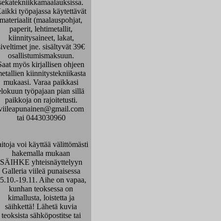
sekatekniikkamaalauksissa.
aikki työpajassa käytettävät
materiaalit (maalauspohjat,
paperit, lehtimetallit,
kiinnitysaineet, lakat,
siveltimet jne. sisältyvät 39€
osallistumismaksuun.
Saat myös kirjallisen ohjeen
etallien kiinnitystekniikasta
mukaasi. Varaa paikkasi
elokuun työpajaan pian sillä
paikkoja on rajoitetusti.
viileapunainen@gmail.com
tai 0443030960
itoja voi käyttää välittömästi
hakemalla mukaan
SÄIHKE yhteisnäyttelyyn
Galleria viileä punaisessa
5.10.-19.11. Aihe on vapaa,
kunhan teoksessa on
kimallusta, loistetta ja
säihkettä! Lähetä kuvia
teoksista sähköpostitse tai